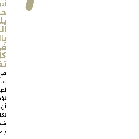
أديل
حيث
يلتقي
الجمال
بالخبرة
في
كل
تفصيلة
في
عيادات
أديل
نؤمن
أن
لكل
شخص
جمالًا