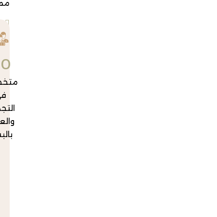
مميزة.
خطط
علاجية
تناسب
جميع
+
0
الحالات
والاحتياجات
متخصص
أحدث
في
التقنيات
التجميل
والأجهزة
والعناية
الطبية
بالبشرة
المتطورة
اهتمام
بالتفاصيل
للحصول
على نتائج
طبيعية
ومميزة