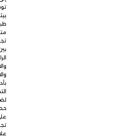
توفير
بيئة
طبية
متكاملة
تجمع
بين
الراحة
والاحترافية
والاهتمام
بأدق
التفاصيل
لضمان
حصولك
على
تجربة
علاجية