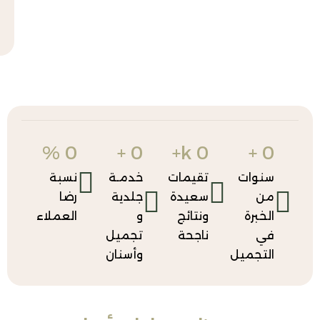
المزيد
عنا
من
هنا
%
0
+
0
k+
0
+
وات
تقيمات
خدمـة
نسبة
ن
سعيدة
جلدية
رضا
خبرة
ونتائج
و
العملاء
ي
ناجحة
تجميل
تجميل
وأسنان