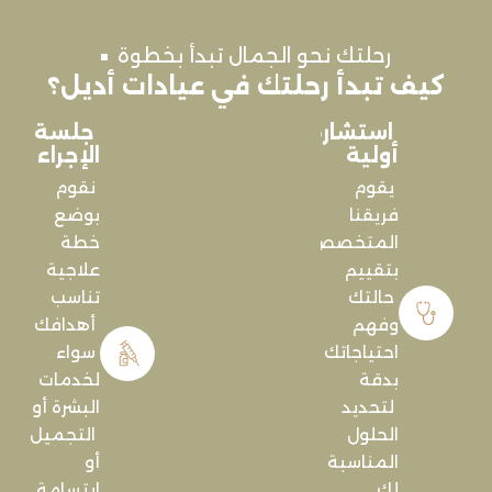
رحلتك نحو الجمال تبدأ بخطوة
 تبدأ رحلتك في عيادات أديل؟
استشارة
جلسة
أولية
الإجراء
يقوم
نقوم
فريقنا
بوضع
المتخصص
خطة
بتقييم
علاجية
حالتك
تناسب
وفهم
أهدافك
احتياجاتك
سواء
بدقة
لخدمات
لتحديد
البشرة أو
الحلول
التجميل
المناسبة
أو
لك.
ابتسامة