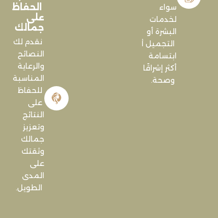
الحفاظ
سواء
على
لخدمات
جمالك
البشرة أو
نقدم لك
التجميل أو
النصائح
ابتسامة
والرعاية
أكثر إشراقًا
المناسبة
وصحة.
للحفاظ
على
النتائج
وتعزيز
جمالك
وثقتك
على
المدى
الطويل.