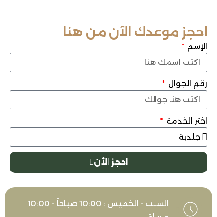
 موعدك الآن من هنا
وال
خدمة
احجز الأن
السبت - الخميس : 10:00 صباحاً - 10:00
مساءً