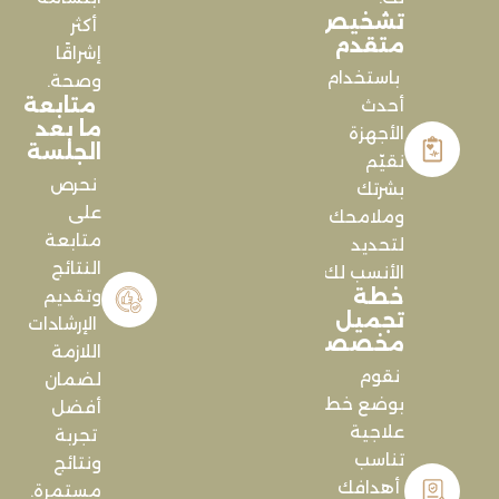
تشخيص
أكثر
متقدم
إشراقًا
باستخدام
وصحة.
متابعة
أحدث
ما بعد
الأجهزة
الجلسة
نقيّم
نحرص
بشرتك
على
وملامحك
متابعة
لتحديد
النتائج
الأنسب لك.
خطة
وتقديم
تجميل
الإرشادات
مخصصة
اللازمة
نقوم
لضمان
بوضع خطة
أفضل
علاجية
تجربة
تناسب
ونتائج
أهدافك
مستمرة.