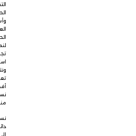
التقنيات
الطبية
وأساليب
العلاج
الحديثة
لنمنحك
تجربة
استثنائية
ونتائج
تعكس
أفضل
نسخة
منك.
نسعى
دائمًا
إلى