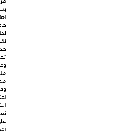
فريدًا
يستحق
اهتمامًا
خاصًا،
لذلك
نقدم
خدمات
تجميل
وعناية
متكاملة
مصممة
وفق
احتياجاتك
الشخصية.
نعتمد
على
أحدث